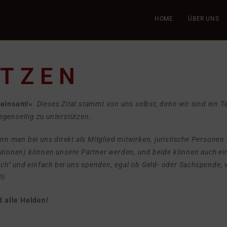
HOME
ÜBER UNS
TZEN
emeinsam!«
Dieses Zitat stammt von uns selbst, denn wir sind ein 
 gegenseitig zu unterstützen.
nn man bei uns direkt als Mitglied mitwirken, juristische Personen 
utionen) können unsere Partner werden, und beide können auch ei
euch“ und einfach bei uns spenden, egal ob Geld- oder Sachspende, 
l!
d alle Helden!