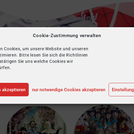
Welcher Held willst du sein
Cookie-Zustimmung verwalten
n Cookies, um unsere Website und unseren
lied – Partner
– Spender – jeder ist ein
imieren. Bitte lesen Sie sich die Richtlinien
stätigen Sie uns welche Cookies wir
rfen.
s akzeptieren
nur notwendige Cookies akzeptieren
Einstellun