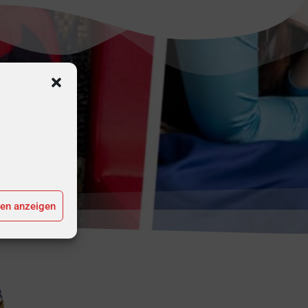
?
 Held
gen anzeigen